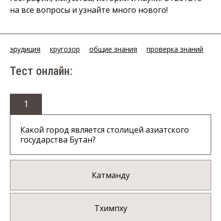
на все вопросы и узнайте много нового!
эрудиция
кругозор
общие знания
проверка знаний
Тест онлайн:
1
Какой город является столицей азиатского
государства Бутан?
Катманду
Тхимпху