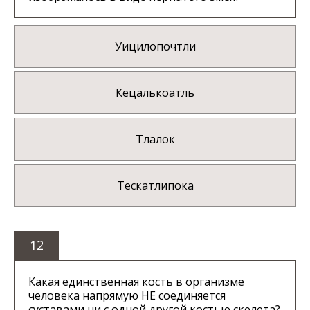
Уицилопочтли
Кецалькоатль
Тлалок
Тескатлипока
12
Какая единственная кость в организме
человека напрямую НЕ соединяется
суставами ни с одной другой костью скелета?