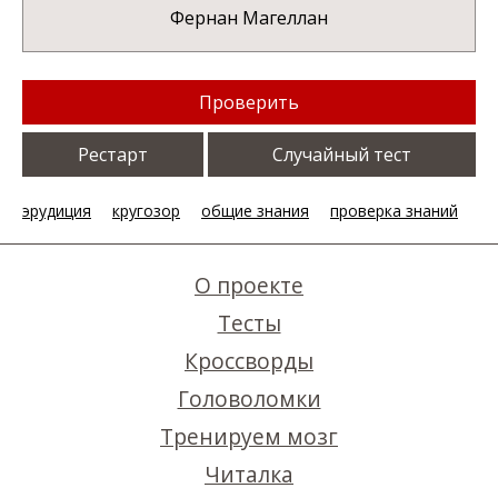
Фернан Магеллан
Проверить
Рестарт
Случайный тест
эрудиция
кругозор
общие знания
проверка знаний
О проекте
Тесты
Кроссворды
Головоломки
Тренируем мозг
Читалка