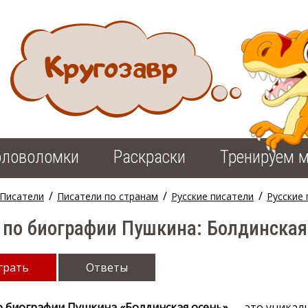
оловоломки
Раскраски
Тренируем м
/
/
/
Писатели
Писатели по странам
Русские писатели
Русские
 по биографии Пушкина: Болдинская
грать
Ответы
о биографии Пушкина «Болдинская осень»
— это уникал