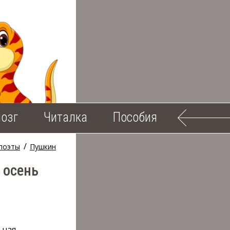
озг
Читалка
Пособия
/
 поэты
Пушкин
 осень
ьная