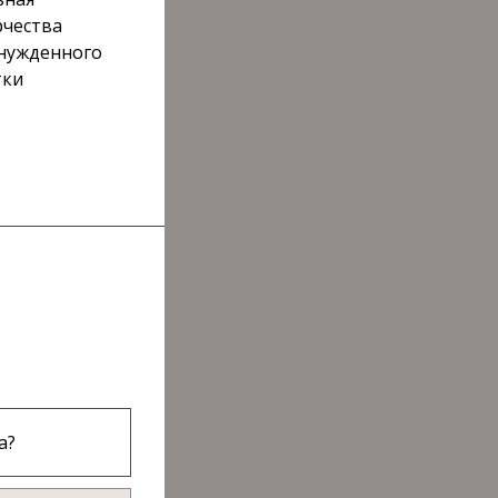
рчества
ынужденного
тки
а?