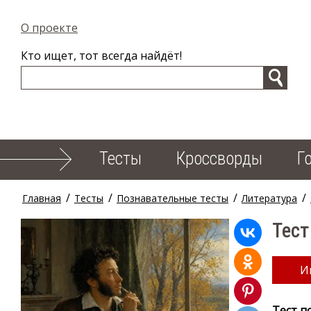
О проекте
Кто ищет, тот всегда найдёт!
Тесты
Кроссворды
Г
/
/
/
/
Главная
Тесты
Познавательные тесты
Литература
Тест
И
Тест п