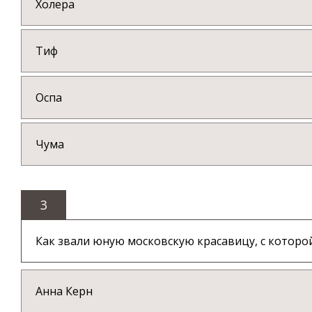
Холера
Тиф
Оспа
Чума
3
Как звали юную московскую красавицу, с которо
Анна Керн