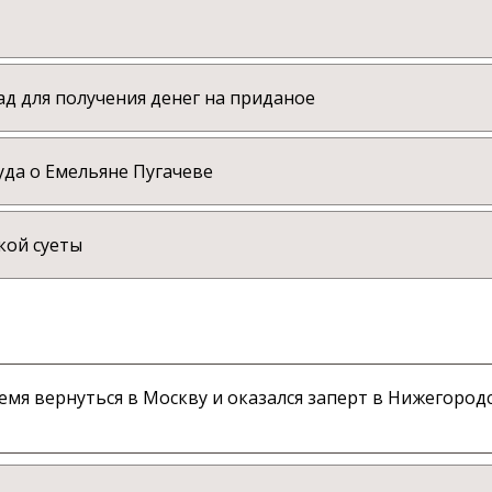
ад для получения денег на приданое
уда о Емельяне Пугачеве
кой суеты
емя вернуться в Москву и оказался заперт в Нижегород