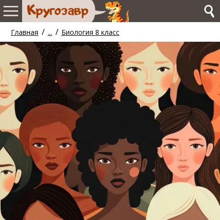
/
/
Главная
...
Биология 8 класс