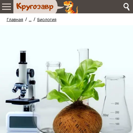
/
/
Главная
...
Биология