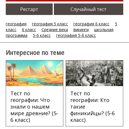
Рестарт
Случайный тест
география
география 5 класс
география 6 класс
5
класс
6 класс
Средние века
викинги
школьная
программа
5-6 класс
география 5-6 класс
Интересное по теме
Тест по
Тест по
географии: Что
географии: Кто
знали о нашем
такие
мире древние? (5-
финикийцы? (5-6
6 класс)
класс)