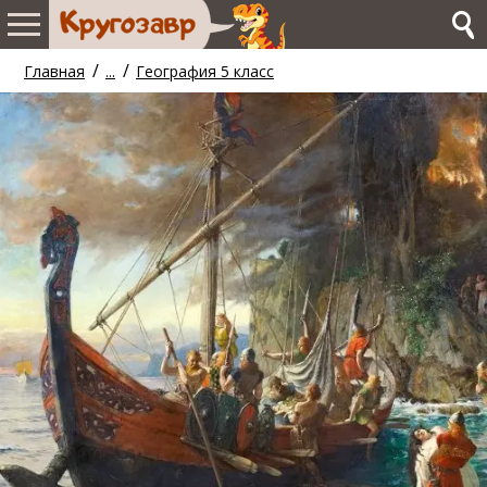
/
/
Главная
...
География 5 класс