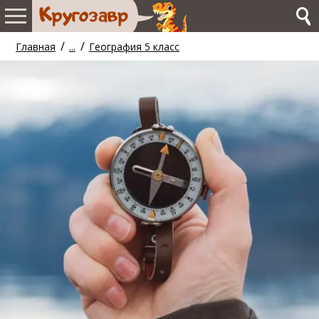
/
/
Главная
...
География 5 класс