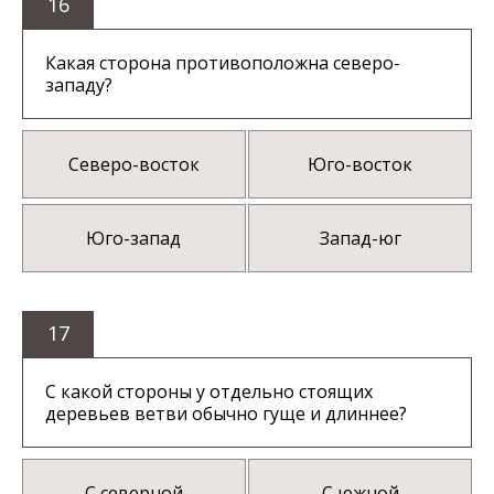
16
Какая сторона противоположна северо-
западу?
Северо-восток
Юго-восток
Юго-запад
Запад-юг
17
С какой стороны у отдельно стоящих
деревьев ветви обычно гуще и длиннее?
С северной
С южной