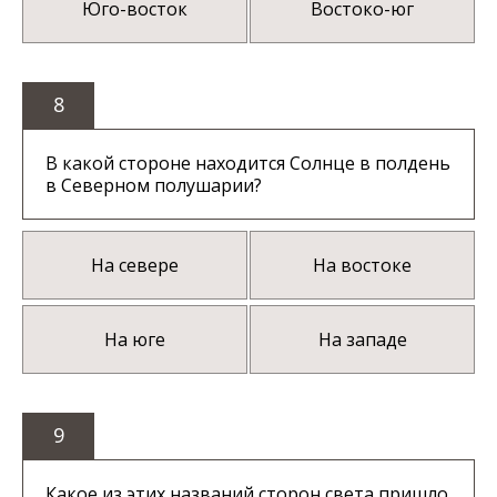
Юго-восток
Востоко-юг
8
В какой стороне находится Солнце в полдень
в Северном полушарии?
На севере
На востоке
На юге
На западе
9
Какое из этих названий сторон света пришло