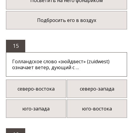
Посветить на него фонариком
Подбросить его в воздух
15
Голландское слово «зюйдвест» (zuidwest)
означает ветер, дующий с …
северо-востока
северо-запада
юго-запада
юго-востока