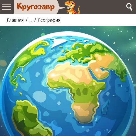
/
/
Главная
...
География