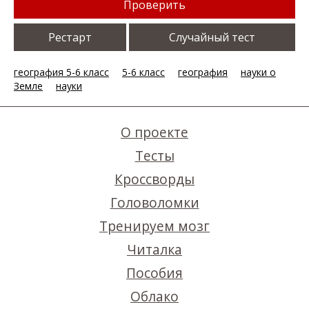
Проверить
Рестарт
Случайный тест
география 5-6 класс
5-6 класс
география
науки о
Земле
науки
О проекте
Тесты
Кроссворды
Головоломки
Тренируем мозг
Читалка
Пособия
Облако