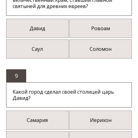
величественный Храм, ставший главной
святыней для древних евреев?
Давид
Ровоам
Саул
Соломон
9
Какой город сделал своей столицей царь
Давид?
Самария
Иерихон