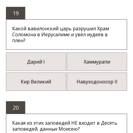
19
Какой вавилонский царь разрушил Храм
Соломона в Иерусалиме и увёл иудеев в
плен?
Дарий I
Хаммурапи
Кир Великий
Навуходоносор II
20
Какая из этих заповедей НЕ входит в Десять
заповедей, данных Моисею?