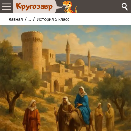
/
/
Главная
...
История 5 класс