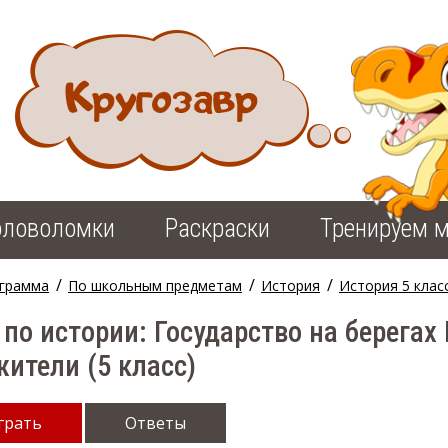
оловоломки
Раскраски
Тренируем м
/
/
/
грамма
По школьным предметам
История
История 5 клас
 по истории: Государство на берегах
жители (5 класс)
грать
Ответы