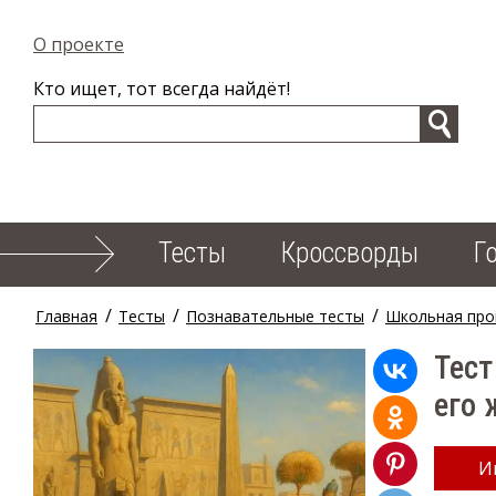
О проекте
Кто ищет, тот всегда найдёт!
Тесты
Кроссворды
Г
/
/
/
Главная
Тесты
Познавательные тесты
Школьная про
Тест
его 
И