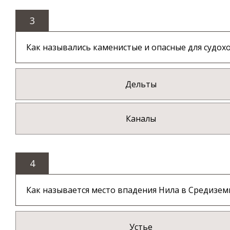
3
Как назывались каменистые и опасные для судохо
Дельты
Каналы
4
Как называется место впадения Нила в Средиземн
Устье