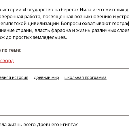
о истории «Государство на берегах Нила и его жители» д
оверочная работа, посвященная возникновению и устр
египетской цивилизации. Вопросы охватывают геогра
нение страны, власть фараона и жизнь различных слоев
ж до простых земледельцев.
 по теме:
ссворд
евняя история
Древний мир
школьная программа
ела жизнь всего Древнего Египта?