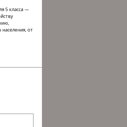
ля 5 класса —
ойству
фию,
 населения, от