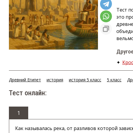
Тест п
это пр
древне
объеди
вельмо
Другое
✦
Кро
Древний Египет
история
история 5 класс
5 класс
Др
Тест онлайн:
1
Как называлась река, от разливов которой завис