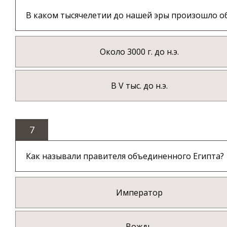
В каком тысячелетии до нашей эры произошло об
Около 3000 г. до н.э.
В V тыс. до н.э.
7
Как называли правителя объединенного Египта?
Император
Вождь