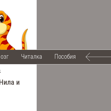
озг
Читалка
Пособия
с
 Нила и