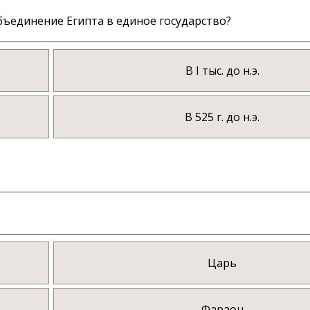
ъединение Египта в единое государство?
В I тыс. до н.э.
В 525 г. до н.э.
Царь
Фараон