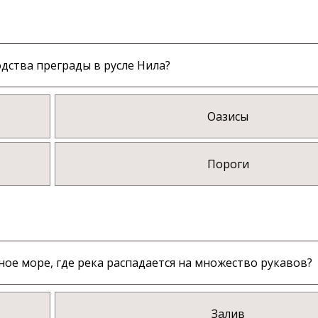
дства преграды в русле Нила?
Оазисы
Пороги
ое море, где река распадается на множество рукавов?
Залив