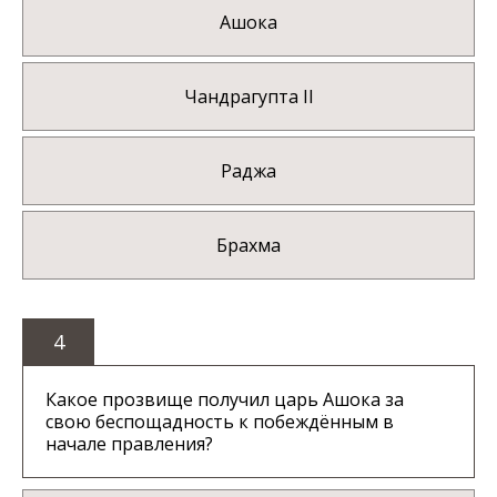
Ашока
Чандрагупта II
Раджа
Брахма
4
Какое прозвище получил царь Ашока за
свою беспощадность к побеждённым в
начале правления?