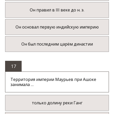
Он правил в III веке до н. э.
Он основал первую индийскую империю
Он был последним царём династии
17
Территория империи Маурьев при Ашоке
занимала …
только долину реки Ганг