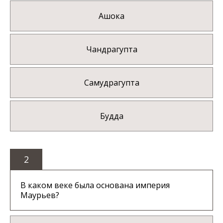
Ашока
Чандрагупта
Самудрагупта
Будда
2
В каком веке была основана империя
Маурьев?