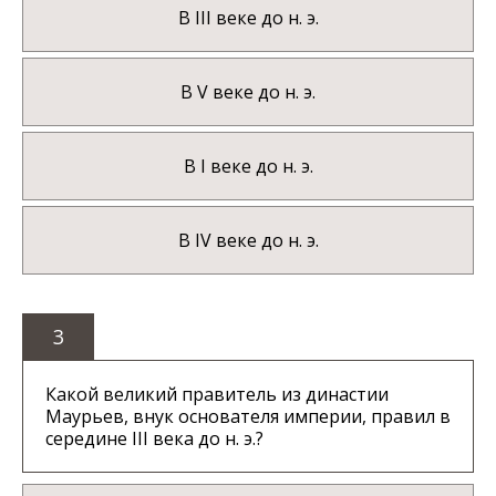
В III веке до н. э.
В V веке до н. э.
В I веке до н. э.
В IV веке до н. э.
3
Какой великий правитель из династии
Маурьев, внук основателя империи, правил в
середине III века до н. э.?