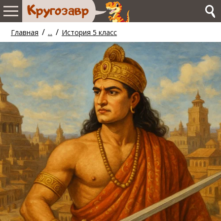
/
/
Главная
...
История 5 класс