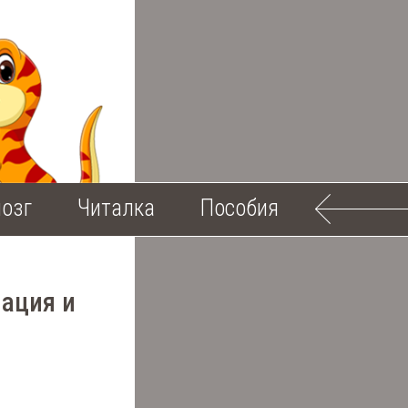
озг
Читалка
Пособия
мация и