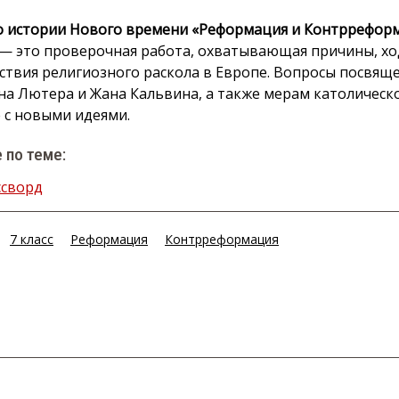
о истории Нового времени «Реформация и Контрреформ
— это проверочная работа, охватывающая причины, хо
ствия религиозного раскола в Европе. Вопросы посвящ
а Лютера и Жана Кальвина, а также мерам католическ
 с новыми идеями.
 по теме:
ссворд
7 класс
Реформация
Контрреформация