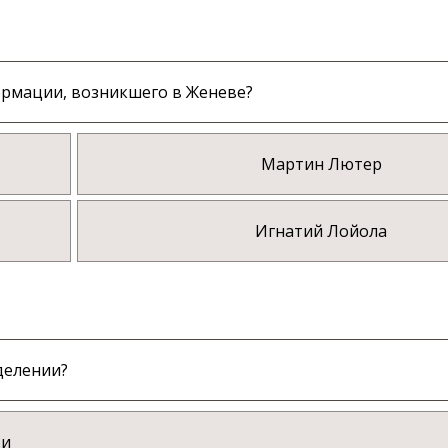
ормации, возникшего в Женеве?
Мартин Лютер
Игнатий Лойола
делении?
ти