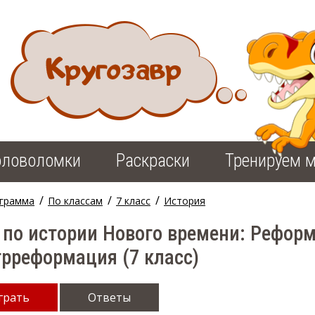
оловоломки
Раскраски
Тренируем м
/
/
/
грамма
По классам
7 класс
История
 по истории Нового времени: Рефор
рреформация (7 класс)
грать
Ответы