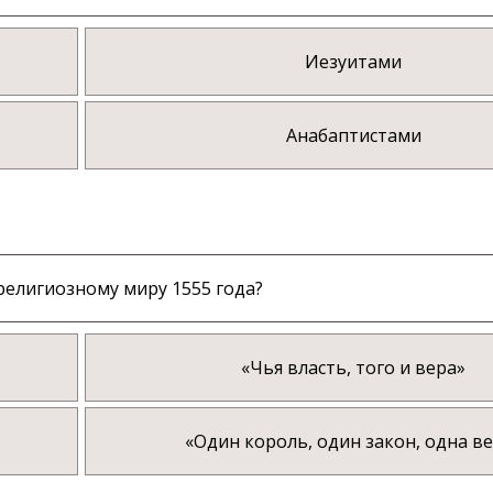
Иезуитами
Анабаптистами
религиозному миру 1555 года?
«Чья власть, того и вера»
«Один король, один закон, одна в