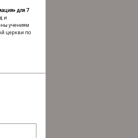
ация» для 7
д и
ены учениям
ой церкви по