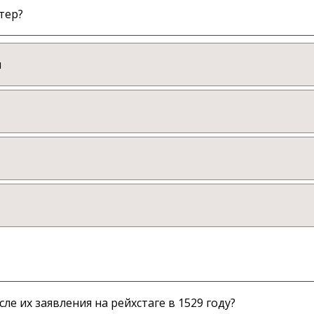
тер?
м
е их заявления на рейхстаге в 1529 году?