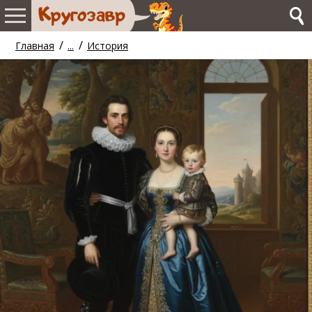
/
/
Главная
...
История