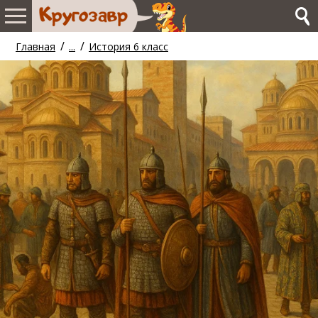
/
/
Главная
...
История 6 класс