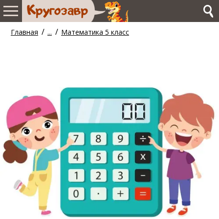
/
/
Главная
...
Математика 5 класс