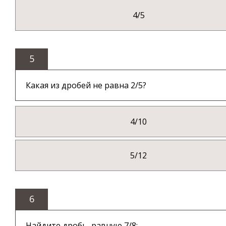
4/5
5
Какая из дробей не равна 2/5?
4/10
5/12
6
Найдите дробь, равную 7/8: