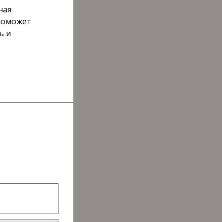
ная
 поможет
ь и