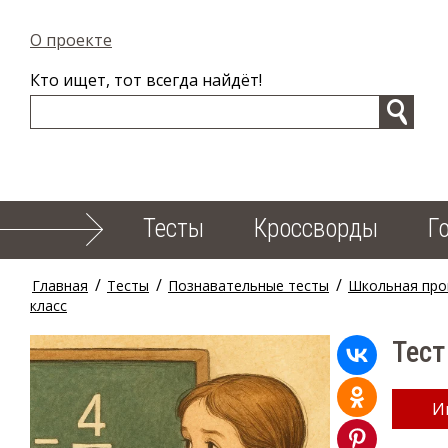
О проекте
Кто ищет, тот всегда найдёт!
Тесты
Кроссворды
Г
/
/
/
Главная
Тесты
Познавательные тесты
Школьная про
класс
Тест
И