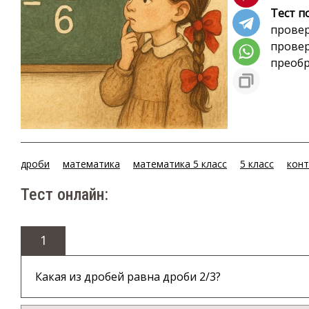
Тест п
провер
провер
преобр
дроби
математика
математика 5 класс
5 класс
конт
Тест онлайн:
1
Какая из дробей равна дроби 2/3?