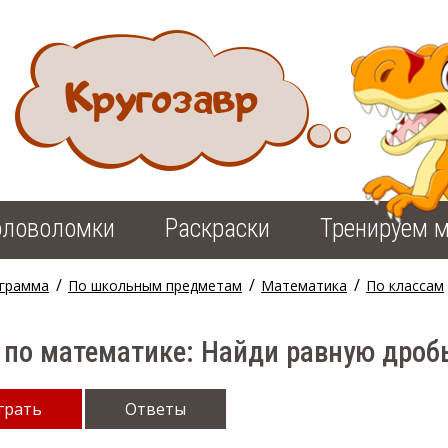
оловоломки
Раскраски
Тренируем м
/
/
/
грамма
По школьным предметам
Математика
По классам
 по математике: Найди равную дробь
грать
Ответы