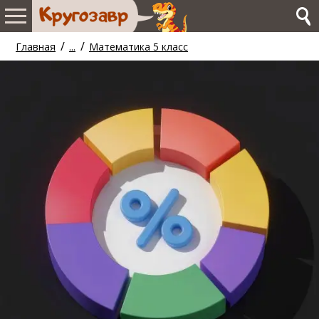
/
/
Главная
...
Математика 5 класс