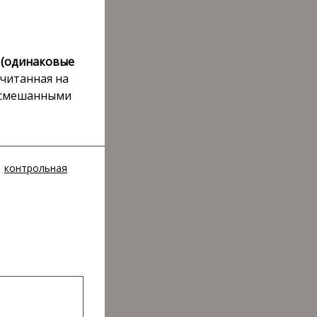
 (одинаковые
считанная на
о смешанными
контрольная