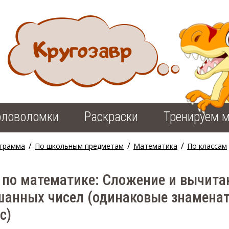
оловоломки
Раскраски
Тренируем м
/
/
/
грамма
По школьным предметам
Математика
По классам
 по математике: Сложение и вычита
анных чисел (одинаковые знаменат
с)