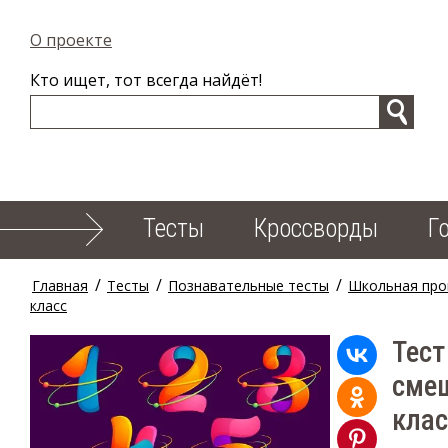
О проекте
Кто ищет, тот всегда найдёт!
Тесты
Кроссворды
Г
/
/
/
Главная
Тесты
Познавательные тесты
Школьная про
класс
Тест
смеш
клас