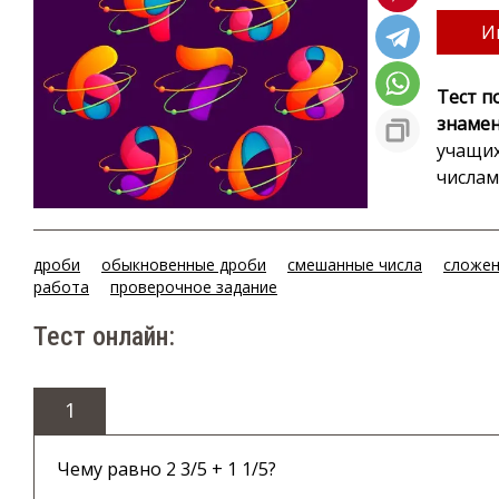
И
Тест п
знамен
учащих
числам
дроби
обыкновенные дроби
смешанные числа
сложе
работа
проверочное задание
Тест онлайн:
1
Чему равно 2 3/5 + 1 1/5?