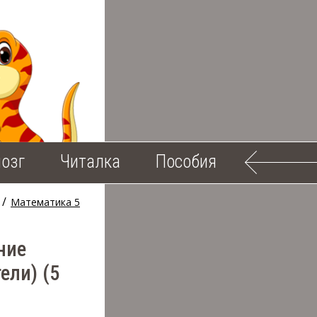
озг
Читалка
Пособия
/
Математика 5
ние
ели) (5