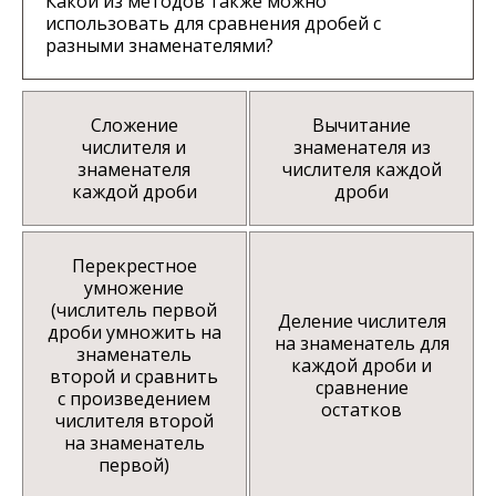
Какой из методов также можно
использовать для сравнения дробей с
разными знаменателями?
Сложение
Вычитание
числителя и
знаменателя из
знаменателя
числителя каждой
каждой дроби
дроби
Перекрестное
умножение
(числитель первой
Деление числителя
дроби умножить на
на знаменатель для
знаменатель
каждой дроби и
второй и сравнить
сравнение
с произведением
остатков
числителя второй
на знаменатель
первой)