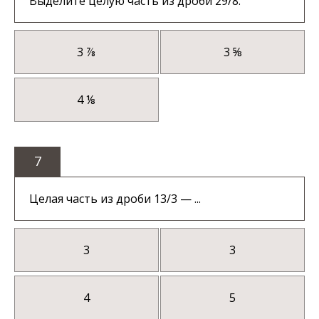
Выделите целую часть из дроби 29/8.
3 ⅞
3 ⅝
4 ⅛
7
Целая часть из дроби 13/3 — ...
3
3
4
5