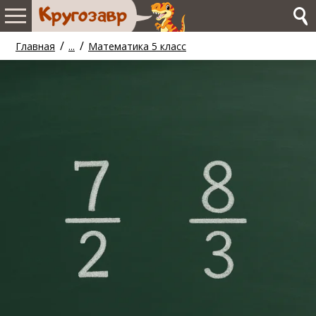
/
/
Главная
...
Математика 5 класс