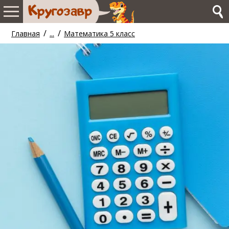
/
/
Главная
...
Математика 5 класс