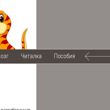
озг
Читалка
Пособия
 разработанная