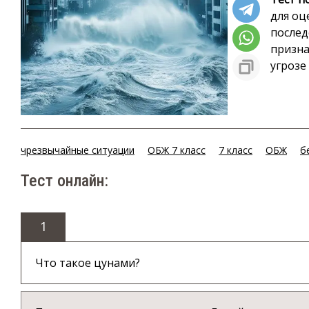
для оц
послед
призна
угрозе
чрезвычайные ситуации
ОБЖ 7 класс
7 класс
ОБЖ
б
Тест онлайн:
1
Что такое цунами?