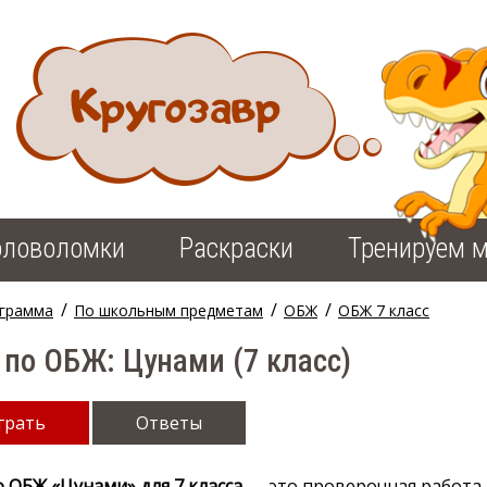
оловоломки
Раскраски
Тренируем м
/
/
/
грамма
По школьным предметам
ОБЖ
ОБЖ 7 класс
 по ОБЖ: Цунами (7 класс)
грать
Ответы
о ОБЖ «Цунами» для 7 класса
— это проверочная работа,