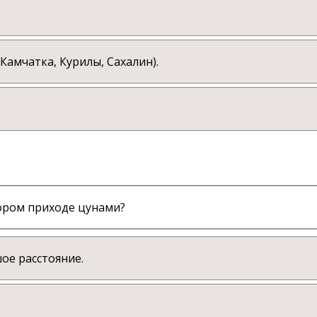
амчатка, Курилы, Сахалин).
ором приходе цунами?
ое расстояние.