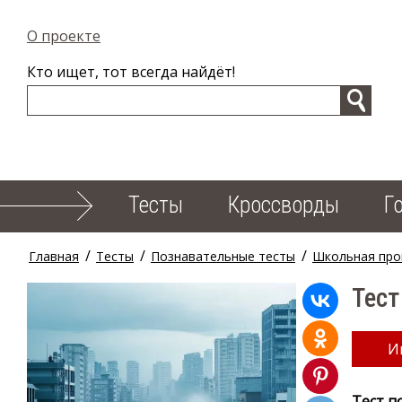
О проекте
Кто ищет, тот всегда найдёт!
Тесты
Кроссворды
Г
/
/
/
Главная
Тесты
Познавательные тесты
Школьная про
Тест
И
Тест п