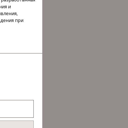
ния и
явления,
едения при