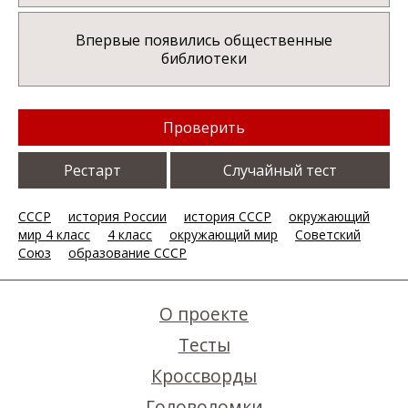
Впервые появились общественные
библиотеки
Проверить
Рестарт
Случайный тест
СССР
история России
история СССР
окружающий
мир 4 класс
4 класс
окружающий мир
Советский
Союз
образование СССР
О проекте
Тесты
Кроссворды
Головоломки