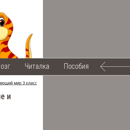
озг
Читалка
Пособия
ающий мир 3 класс
е и