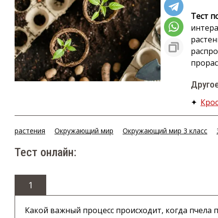
Тест п
интера
растен
распро
прорас
Другое
✦
Кро
растения
Окружающий мир
Окружающий мир 3 класс
Тест онлайн:
1
Какой важный процесс происходит, когда пчела п