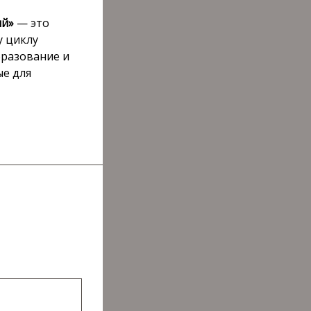
ий»
— это
у циклу
бразование и
ые для