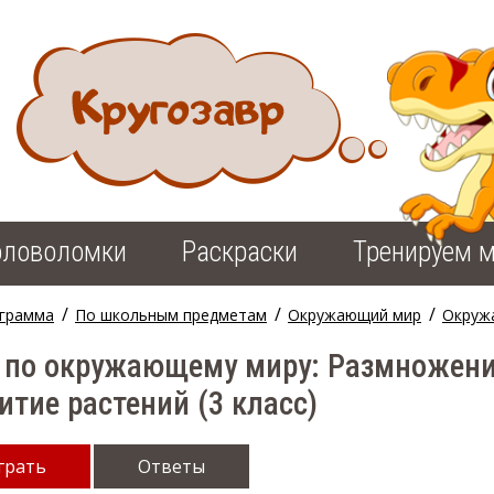
оловоломки
Раскраски
Тренируем м
/
/
/
грамма
По школьным предметам
Окружающий мир
Окруж
 по окружающему миру: Размножени
итие растений (3 класс)
грать
Ответы