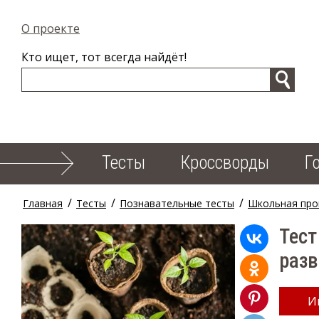
О проекте
Кто ищет, тот всегда найдёт!
Тесты
Кроссворды
Г
/
/
/
Главная
Тесты
Познавательные тесты
Школьная про
Тест
разв
И