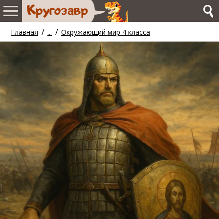
/
/
Главная
...
Окружающий мир 4 класса