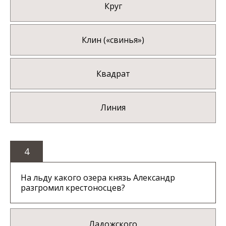
Круг
Клин («свинья»)
Квадрат
Линия
4
На льду какого озера князь Александр
разгромил крестоносцев?
Ладожского