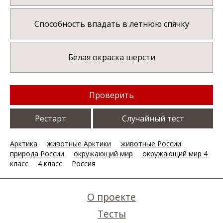
Способность впадать в летнюю спячку
Белая окраска шерсти
Проверить
Рестарт
Случайный тест
Арктика
животные Арктики
животные России
природа России
окружающий мир
окружающий мир 4
класс
4 класс
Россия
О проекте
Тесты