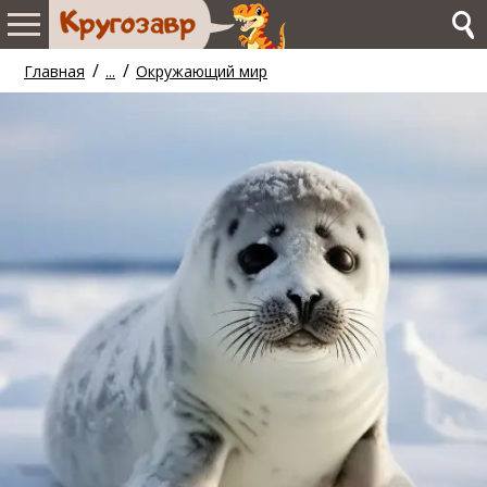
/
/
Главная
...
Окружающий мир