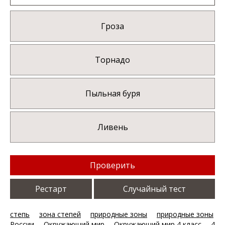
Гроза
Торнадо
Пыльная буря
Ливень
Проверить
Рестарт
Случайный тест
степь
зона степей
природные зоны
природные зоны
России
Окружающий мир
Окружающий мир 4 класс
4