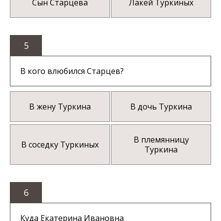
Сын Старцева
Лакей Туркиных
5
В кого влюбился Старцев?
В жену Туркина
В дочь Туркина
В племянницу
В соседку Туркиных
Туркина
6
Куда Екатерина Ивановна