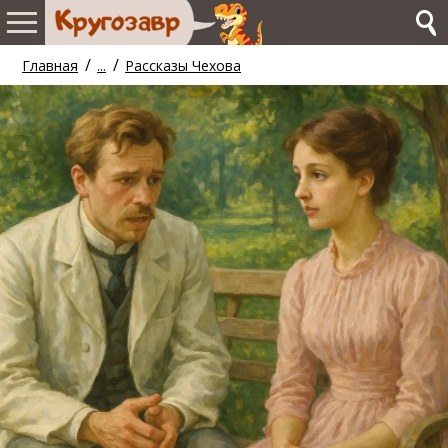
/
/
Главная
...
Рассказы Чехова