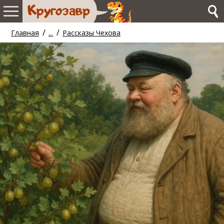
/
/
Главная
...
Рассказы Чехова