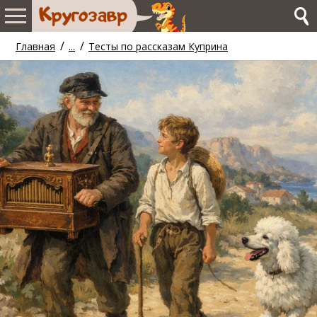
/
/
Главная
...
Тесты по рассказам Куприна