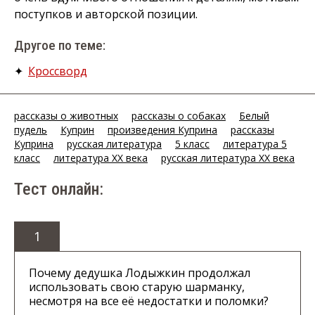
поступков и авторской позиции.
Другое по теме:
✦
Кроссворд
рассказы о животных
рассказы о собаках
Белый
пудель
Куприн
произведения Куприна
рассказы
Куприна
русская литература
5 класс
литература 5
класс
литература XX века
русская литература XX века
Тест онлайн:
1
Почему дедушка Лодыжкин продолжал
использовать свою старую шарманку,
несмотря на все её недостатки и поломки?