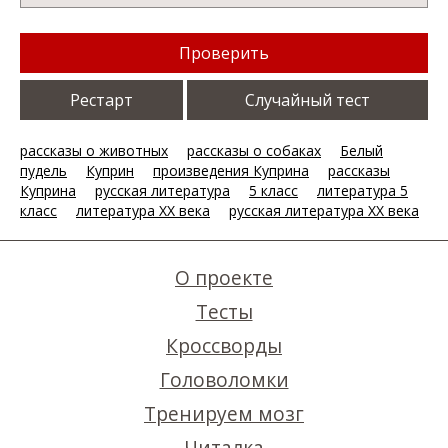
Проверить
Рестарт
Случайный тест
рассказы о животных
рассказы о собаках
Белый
пудель
Куприн
произведения Куприна
рассказы
Куприна
русская литература
5 класс
литература 5
класс
литература XX века
русская литература XX века
О проекте
Тесты
Кроссворды
Головоломки
Тренируем мозг
Читалка