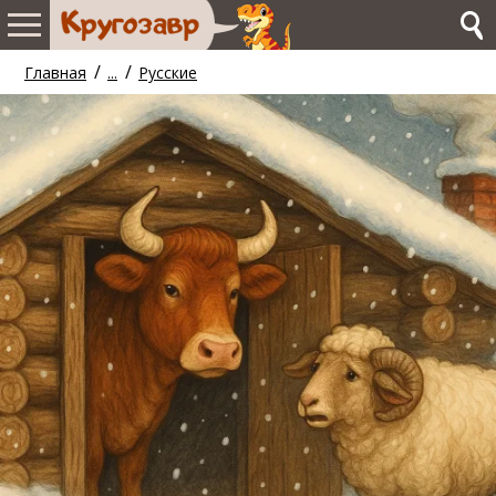
/
/
Главная
...
Русские