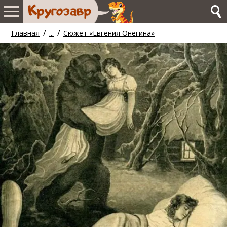
/
/
Главная
...
Сюжет «Евгения Онегина»