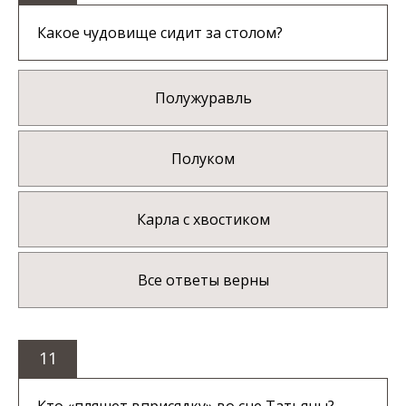
Какое чудовище сидит за столом?
Полужуравль
Полуком
Карла с хвостиком
Все ответы верны
11
Кто «пляшет вприсядку» во сне Татьяны?