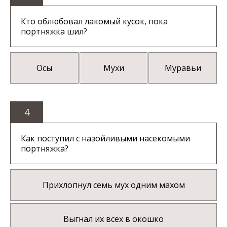
Кто облюбовал лакомый кусок, пока
портняжка шил?
Осы
Мухи
Муравьи
4
Как поступил с назойливыми насекомыми
портняжка?
Прихлопнул семь мух одним махом
Выгнал их всех в окошко