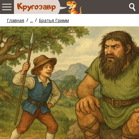
/
/
Главная
...
Братья Гримм