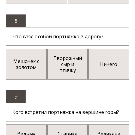
8
Что взял с собой портняжка в дорогу?
Творожный
Мешочек с
сыр и
Ничего
золотом
птичку
9
Кого встретил портняжка на вершине горы?
Ведьму
Старика
Великана