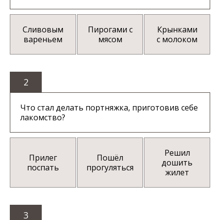
Сливовым
Пирогами с
Крынками
вареньем
мясом
с молоком
2
Что стал делать портняжка, приготовив себе
лакомство?
Решил
Прилег
Пошёл
дошить
поспать
прогуляться
жилет
3