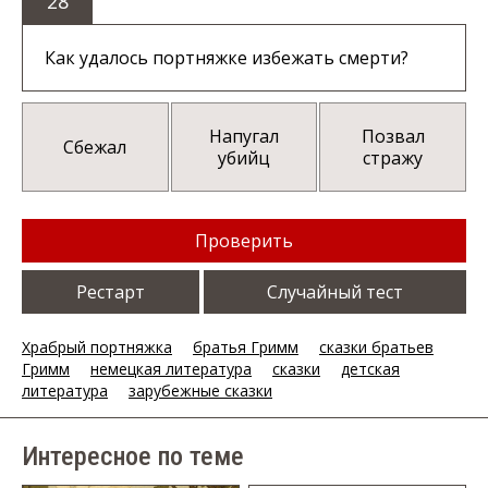
28
Как удалось портняжке избежать смерти?
Напугал
Позвал
Сбежал
убийц
стражу
Проверить
Рестарт
Случайный тест
Храбрый портняжка
братья Гримм
сказки братьев
Гримм
немецкая литература
сказки
детская
литература
зарубежные сказки
Интересное по теме