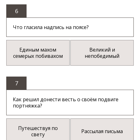
6
Что гласила надпись на поясе?
Единым махом
Великий и
семерых побивахом
непобедимый
7
Как решил донести весть о своём подвиге
портняжка?
Путешествуя по
Рассылая письма
свету