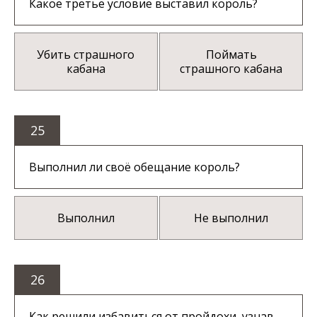
Какое третье условие выставил король?
Убить страшного
Поймать
кабана
страшного кабана
25
Выполнил ли своё обещание король?
Выполнил
Не выполнил
26
Как решили избавиться от пройдохи, узнав