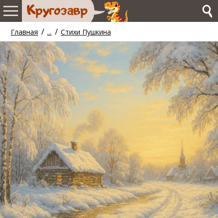
/
/
Главная
...
Стихи Пушкина