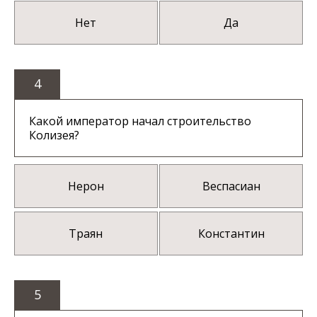
Нет
Да
4
Какой император начал строительство
Колизея?
Нерон
Веспасиан
Траян
Константин
5