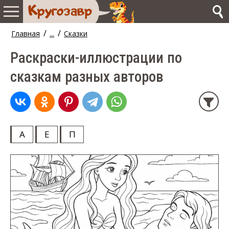
/
/
Главная
...
Сказки
Раскраски-иллюстрации по
сказкам разных авторов
А
Е
П