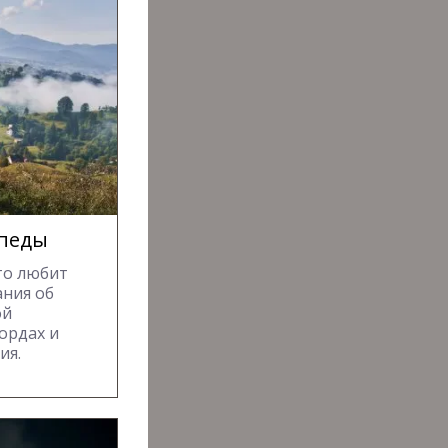
ипеды
то любит
ания об
ой
ордах и
ия.