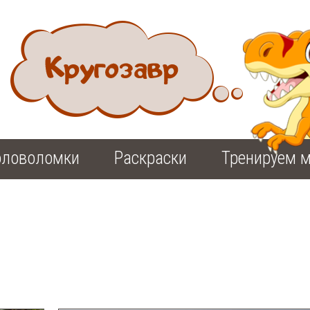
оловоломки
Раскраски
Тренируем м