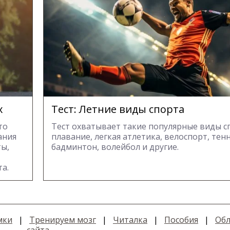
х
Тест: Летние виды спорта
то
Тест охватывает такие популярные виды с
ания
плавание, легкая атлетика, велоспорт, тенн
ы,
бадминтон, волейбол и другие.
а.
мки
|
Тренируем мозг
|
Читалка
|
Пособия
|
Обл
сайта