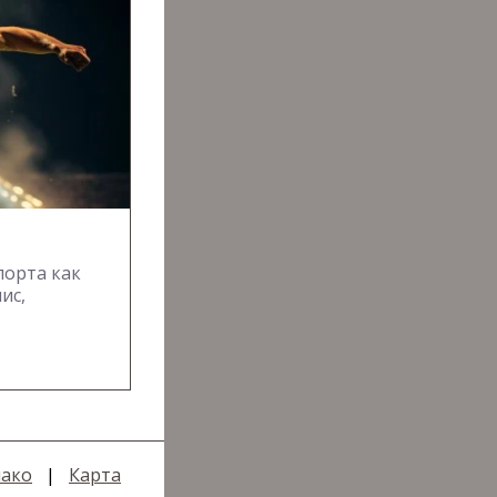
порта как
ис,
ако
|
Карта