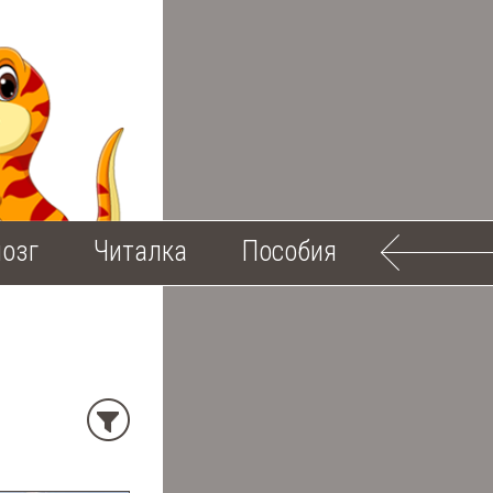
озг
Читалка
Пособия