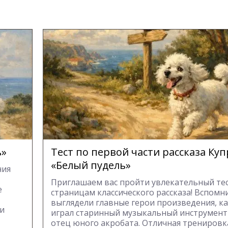
ь»
Тест по первой части рассказа Ку
«Белый пудель»
ния
Приглашаем вас пройти увлекательный тес
е
страницам классического рассказа! Вспомни
выглядели главные герои произведения, к
ли
играл старинный музыкальный инструмент
отец юного акробата. Отличная тренировка