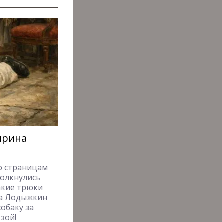
уприна
о страницам
толкнулись
акие трюки
ка Лодыжкин
обаку за
зой!