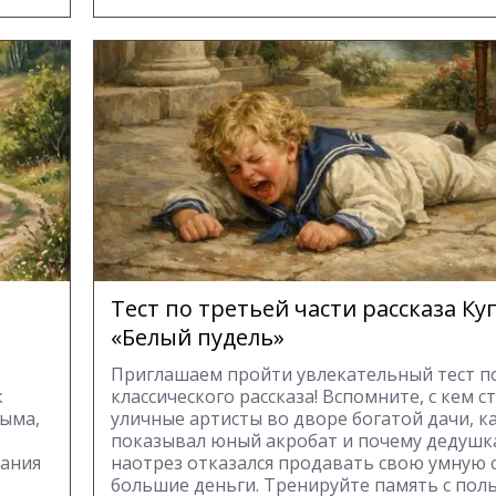
Тест по третьей части рассказа К
«Белый пудель»
Приглашаем пройти увлекательный тест п
к
классического рассказа! Вспомните, с кем с
ыма,
уличные артисты во дворе богатой дачи, к
показывал юный акробат и почему дедуш
нания
наотрез отказался продавать свою умную с
большие деньги. Тренируйте память с поль