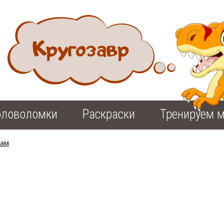
оловоломки
Раскраски
Тренируем м
рам