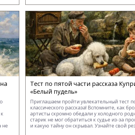
ина
Тест по пятой части рассказа Куп
«Белый пудель»
го
Приглашаем пройти увлекательный тест п
классического рассказа! Вспомните, как бр
 к
артисты скромно обедали у холодного род
старик не мог обратиться к судье из-за пр
 не
и какую тайну он скрывал. Узнайте свой ре