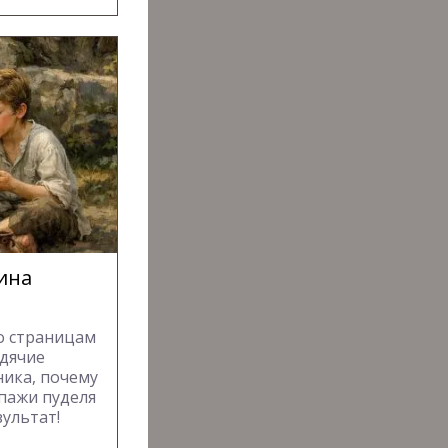
рина
о страницам
одячие
ника, почему
опажи пуделя
зультат!