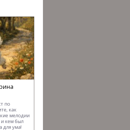
прина
т по
те, как
акие мелодии
 и кем был
 для ума!