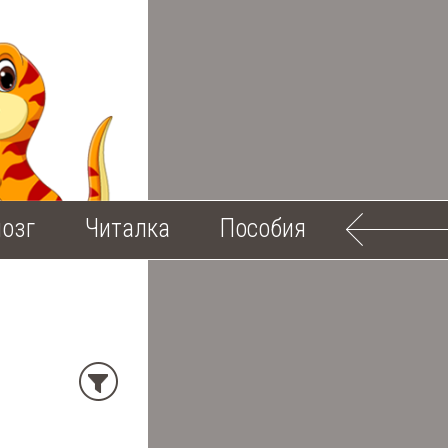
озг
Читалка
Пособия