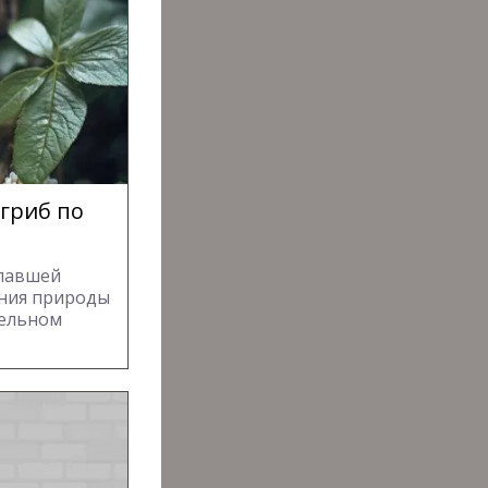
 гриб по
опавшей
ания природы
тельном