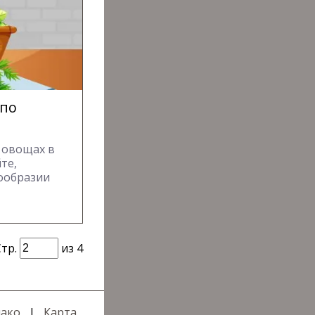
 по
 овощах в
те,
ообразии
Стр.
из 4
ако
|
Карта