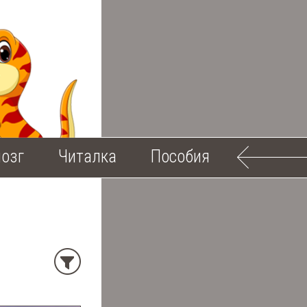
озг
Читалка
Пособия