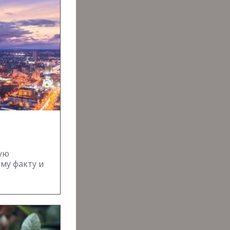
ую
му факту и