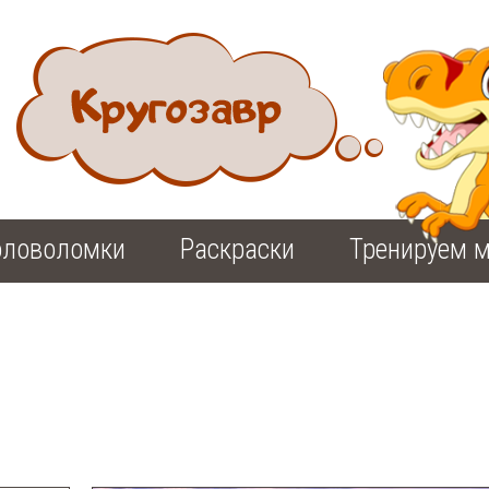
оловоломки
Раскраски
Тренируем м