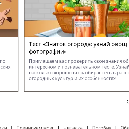
Тест «Знаток огорода: узнай овощ
фотографии»
 по
Приглашаем вас проверить свои знания об
еских
интересном и познавательном тесте. Узнай
насколько хорошо вы разбираетесь в разн
огородных культур и их особенностях!
мки
|
Тренируем мозг
|
Читалка
|
Пособия
|
Обл