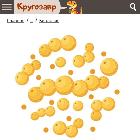
/
/
Главная
...
Биология