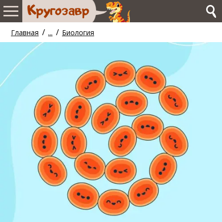
/
/
Главная
...
Биология