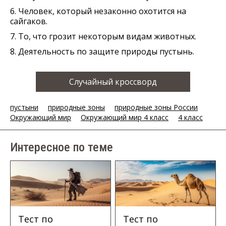
6. Человек, который незаконно охотится на
сайгаков.
7. То, что грозит некоторым видам животных.
8. Деятельность по защите природы пустынь.
Случайный кроссворд
пустыни
природные зоны
природные зоны России
Окружающий мир
Окружающий мир 4 класс
4 класс
Интересное по теме
Тест по
Тест по