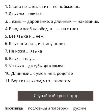
1. Слово не ...: вылетит – не поймаешь.
2. Языком ... плетет.
3. ... язык — дарование, а длинный — наказание.
4. Блюди хлеб на обед, а ... — на ответ.
5. Без языка и ... нем.
6. Язык поит и ..., и спину порет.
7. Не ножа ..., языка.
8. Язык – телу ... .
9. У языка ... да губы два замка.
10. Длинный ... с умом не в родстве.
11. Вертит языком, что ... хвостом.
Случайный кроссворд
пословицы
пословицы и поговорки
русские