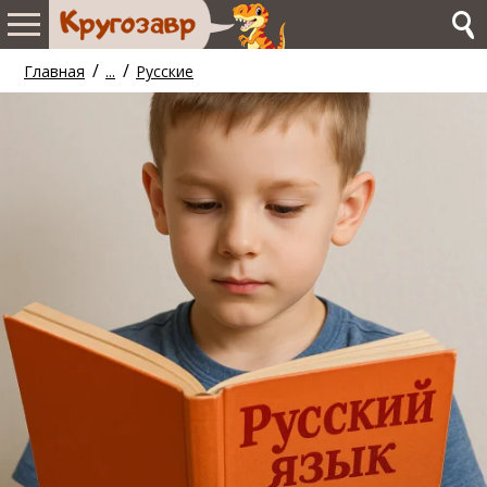
/
/
Главная
...
Русские