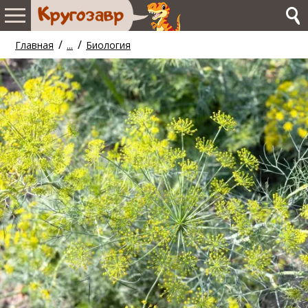
/
/
Главная
...
Биология