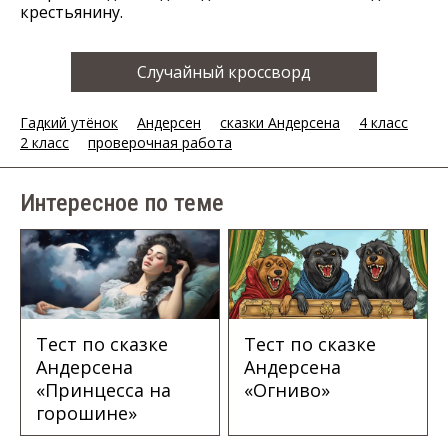
крестьянину.
Случайный кроссворд
Гадкий утёнок
Андерсен
сказки Андерсена
4 класс
2 класс
проверочная работа
Интересное по теме
Тест по сказке
Тест по сказке
Андерсена
Андерсена
«Принцесса на
«Огниво»
горошине»