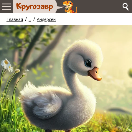
/
/
Главная
...
Андерсен