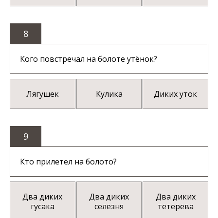
8
Кого повстречал на болоте утёнок?
Лягушек
Кулика
Диких уток
9
Кто прилетел на болото?
Два диких
Два диких
Два диких
гусака
селезня
тетерева