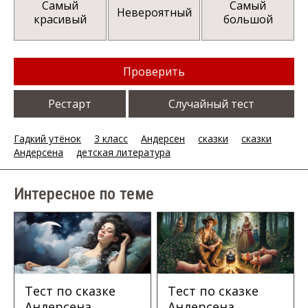
Самый
Самый
Невероятный
красивый
большой
Проверить
Рестарт
Случайный тест
Гадкий утёнок
3 класс
Андерсен
сказки
сказки
Андерсена
детская литература
Интересное по теме
Тест по сказке
Тест по сказке
Андерсена
Андерсена