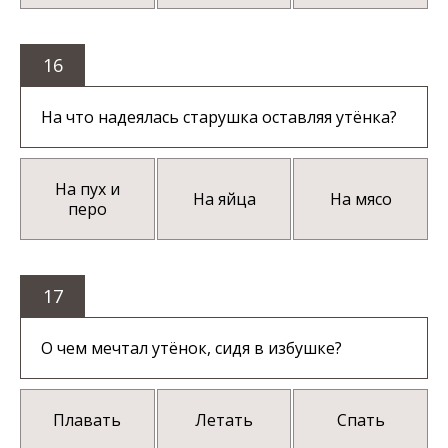
16
На что надеялась старушка оставляя утёнка?
На пух и
На яйца
На мясо
перо
17
О чем мечтал утёнок, сидя в избушке?
Плавать
Летать
Спать