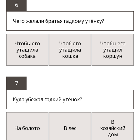
6
Чего желали братья гадкому утёнку?
Чтобы его
Чтоб его
Чтобы его
утащила
утащила
утащил
собака
кошка
коршун
7
Куда убежал гадкий утёнок?
В
На болото
В лес
хозяйский
дом