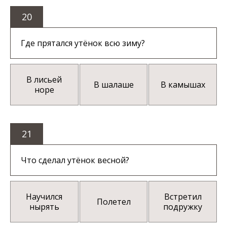
20
Где прятался утёнок всю зиму?
В лисьей
В шалаше
В камышах
норе
21
Что сделал утёнок весной?
Научился
Встретил
Полетел
нырять
подружку