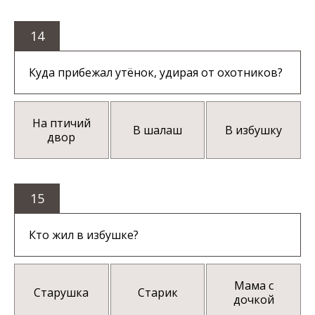
14
Куда прибежал утёнок, удирая от охотников?
На птичий
В шалаш
В избушку
двор
15
Кто жил в избушке?
Мама с
Старушка
Старик
дочкой