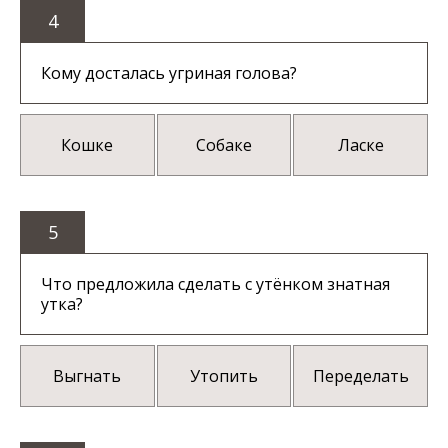
4
Кому досталась угриная голова?
Кошке
Собаке
Ласке
5
Что предложила сделать с утёнком знатная
утка?
Выгнать
Утопить
Переделать