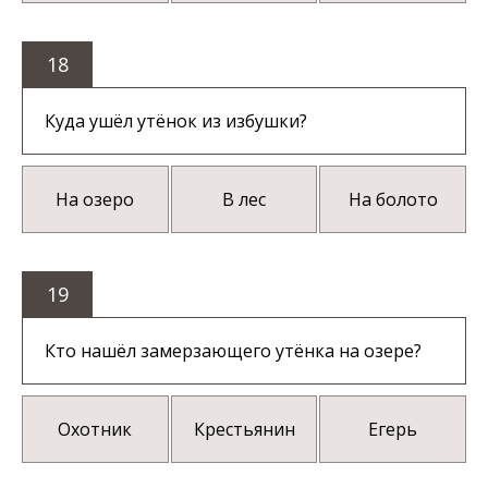
18
Куда ушёл утёнок из избушки?
На озеро
В лес
На болото
19
Кто нашёл замерзающего утёнка на озере?
Охотник
Крестьянин
Егерь