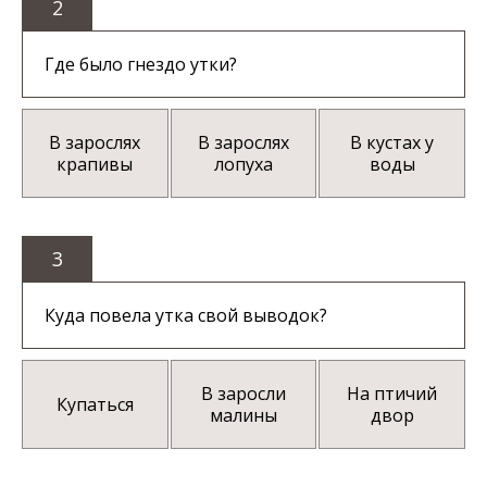
2
Где было гнездо утки?
В зарослях
В зарослях
В кустах у
крапивы
лопуха
воды
3
Куда повела утка свой выводок?
В заросли
На птичий
Купаться
малины
двор