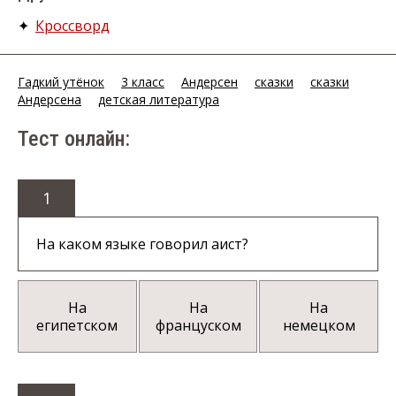
✦
Кроссворд
Гадкий утёнок
3 класс
Андерсен
сказки
сказки
Андерсена
детская литература
Тест онлайн:
1
На каком языке говорил аист?
На
На
На
египетском
француском
немецком