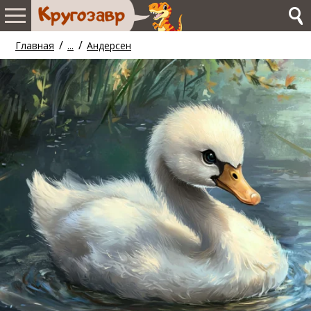
/
/
Главная
...
Андерсен