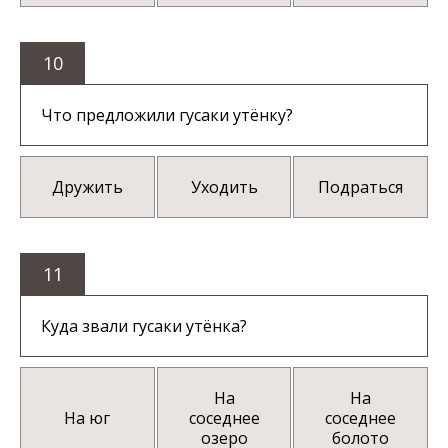
10
Что предложили гусаки утёнку?
Дружить
Уходить
Подраться
11
Куда звали гусаки утёнка?
На
На
На юг
соседнее
соседнее
озеро
болото