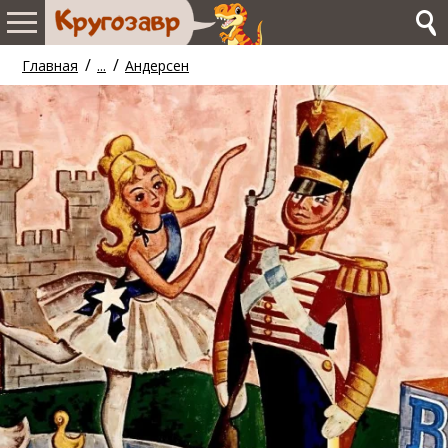
/
/
Главная
...
Андерсен