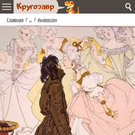
/
/
Главная
...
Андерсен