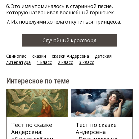
6. Это имя упоминалось в старинной песне,
которую названивал волшебный горшочек.
7. Их поцелуями хотела откупиться принцесса.
Случайный кроссворд
Свинопас
сказки
сказки Андерсена
детская
литература
1 класс
2 класс
3 класс
Интересное по теме
Тест по сказке
Тест по сказке
Андерсена:
Андерсена
«Дикие лебеди»
«Принцесса на