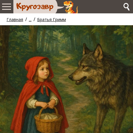
/
/
Главная
...
Братья Гримм