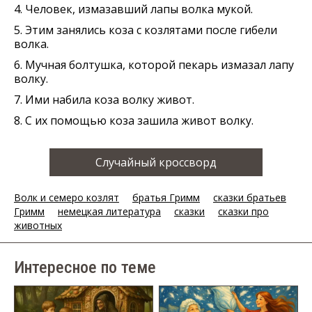
4. Человек, измазавший лапы волка мукой.
5. Этим занялись коза с козлятами после гибели
волка.
6. Мучная болтушка, которой пекарь измазал лапу
волку.
7. Ими набила коза волку живот.
8. С их помощью коза зашила живот волку.
Случайный кроссворд
Волк и семеро козлят
братья Гримм
сказки братьев
Гримм
немецкая литература
сказки
сказки про
животных
Интересное по теме