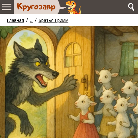
/
/
Главная
...
Братья Гримм