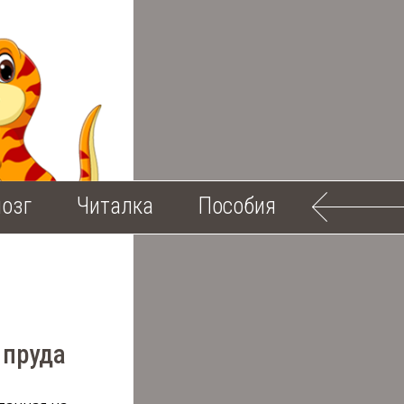
озг
Читалка
Пособия
 пруда