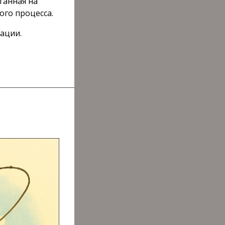
танная на
ого процесса.
ации.