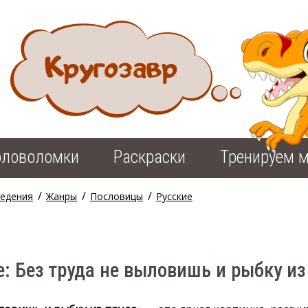
оловоломки
Раскраски
Тренируем м
/
/
/
ведения
Жанры
Пословицы
Русские
: Без труда не выловишь и рыбку из