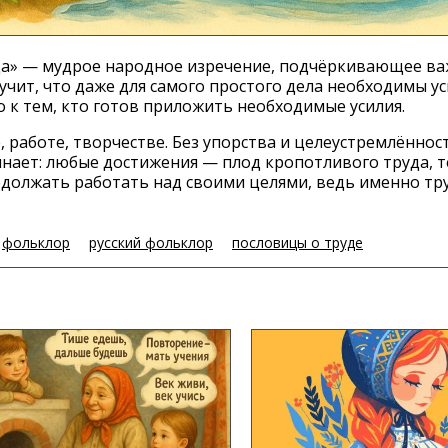
уда» — мудрое народное изречение, подчёркивающее в
учит, что даже для самого простого дела необходимы ус
ко к тем, кто готов приложить необходимые усилия.
е, работе, творчестве. Без упорства и целеустремлённо
нает: любые достижения — плод кропотливого труда, т
одолжать работать над своими целями, ведь именно тру
фольклор
русский фольклор
пословицы о труде