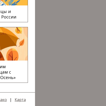
ицы и
 России
ким
цам с
«Осень»
ако
|
Карта