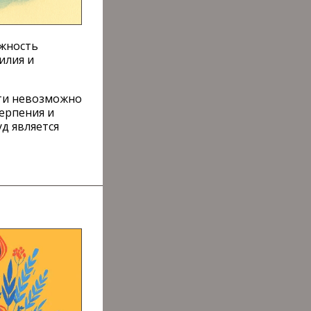
ажность
илия и
сти невозможно
ерпения и
д является