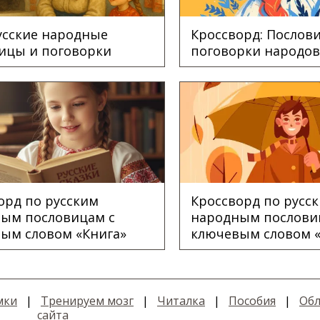
Русские народные
Кроссворд: Послов
ицы и поговорки
поговорки народов
орд по русским
Кроссворд по русс
ым пословицам с
народным послови
ым словом «Книга»
ключевым словом 
мки
|
Тренируем мозг
|
Читалка
|
Пособия
|
Обл
сайта